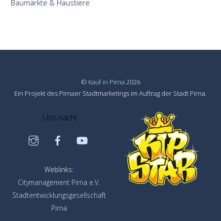
Baumärkte & Haustiere
©
Kauf in Pirna
2026
Ein Projekt des Pirnaer Stadtmarketings im Auftrag der Stadt Pirna.
Uns nach!
Instagram
Facebook
YouTube
Weblinks:
Citymanagement Pirna e.V.
Stadtentwicklungsgesellschaft
Pirna