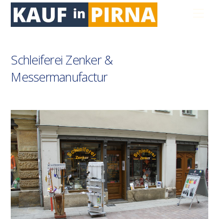
Skip
Men
to
content
Schleiferei Zenker &
Messermanufactur