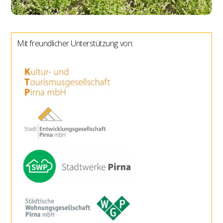
Mit freundlicher Unterstützung von: