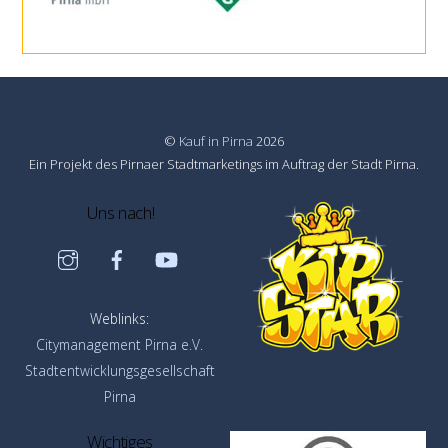
©
Kauf in Pirna
2026
Ein Projekt des Pirnaer Stadtmarketings im Auftrag der Stadt Pirna.
Uns nach!
Instagram
Facebook
YouTube
Weblinks:
Citymanagement Pirna e.V.
Stadtentwicklungsgesellschaft
Pirna
Wichtiges