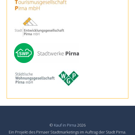
mehr lesen
TouristService Pirna
Foto, Kunst & Souvenirs
,
Handwerk & Dienstleistungen
,
Kultur & Freizeit
,
Onlineshops
mehr lesen
©
Kauf in Pirna
2026
Ein Projekt des Pirnaer Stadtmarketings im Auftrag der Stadt Pirna.