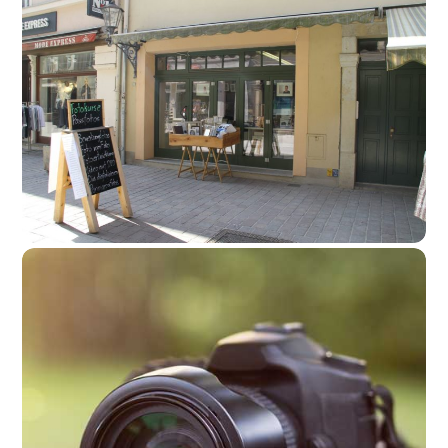
Chrononauts Photography
Foto, Kunst & Souvenirs
,
Handwerk & Dienstleistungen
mehr lesen
Foto Palme
Foto, Kunst & Souvenirs
mehr lesen
fotografie-pirna