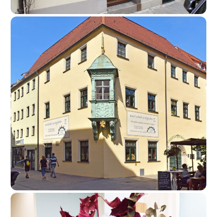
Galerie Vielfalt
Foto, Kunst & Souvenirs
mehr lesen
Galeriewerkstatt „Ansichtssache“
Foto, Kunst & Souvenirs
mehr lesen