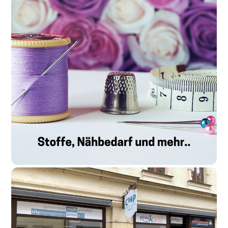
Antik-Galerie
Bücher & Spielwaren
,
Foto, Kunst & Souvenirs
,
Uhren & Schmuck
mehr lesen