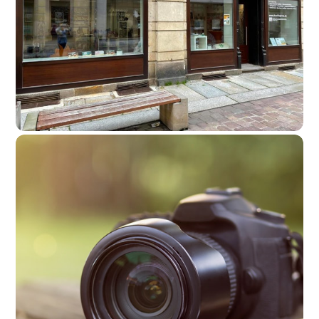
Benthe & Jo
Bücher & Spielwaren
,
Foto, Kunst & Souvenirs
,
Handwerk & Dienstleistungen
,
Mode & Accessoires
,
Onlineshops
,
Pirna Gutschein - Akzeptanzstellen
,
Schreib-
& Bastelbedarf
,
Wohnen & Blumen
mehr lesen
Büro Citymanagement Pirna e.V.
Bücher & Spielwaren
,
Foto, Kunst & Souvenirs
,
Genussspezialitäten
,
Handwerk
& Dienstleistungen
,
Kultur & Freizeit
,
Pirna Gutschein - Akzeptanzstellen
,
Pirna Gutschein - Verkaufsstellen