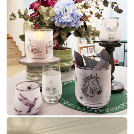
RATAGS Kunsthandwerk GmbH & Co. KG
Foto, Kunst & Souvenirs
,
Handwerk & Dienstleistungen
mehr lesen