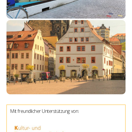
SZ- Treffpunkt Pirna / DDV Lokal Pirna
Bücher & Spielwaren
,
Foto, Kunst & Souvenirs
,
Reisebüros
,
Urlaub, Kultur &
Freizeit
,
Wohnen & Blumen
mehr lesen
Mit freundlicher Unterstützung von:
Süssverpackt
Foto, Kunst & Souvenirs
,
Genussspezialitäten
,
Langes Einkaufen
,
Onlineshops
,
Pirna Gutschein - Akzeptanzstellen
,
Schreib- & Bastelbedarf