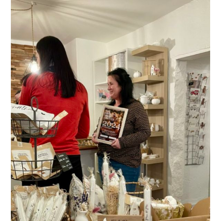
sandglanz – Manufaktur für Glas-
Gestaltung
Foto, Kunst & Souvenirs
,
Handwerk & Dienstleistungen
,
Kultur & Freizeit
,
Mode
& Accessoires
mehr lesen