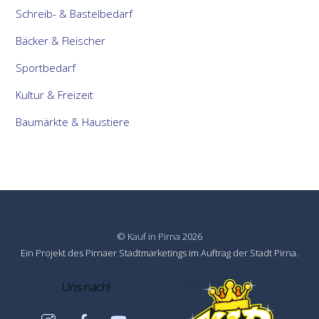
Schreib- & Bastelbedarf
Bäcker & Fleischer
Sportbedarf
Kultur & Freizeit
Baumärkte & Haustiere
©
Kauf in Pirna
2026
Ein Projekt des Pirnaer Stadtmarketings im Auftrag der Stadt Pirna.
Uns nach!
Instagram
Facebook
YouTube