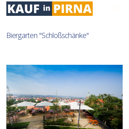
Skip
Men
to
content
Biergarten "Schloßschänke"