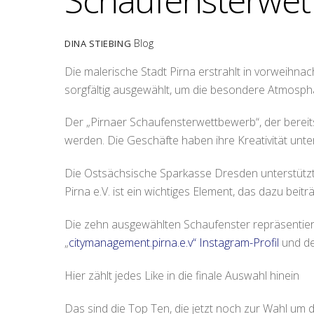
Schaufensterwet
Blog
DINA STIEBING
Die malerische Stadt Pirna erstrahlt in vorweihna
sorgfältig ausgewählt, um die besondere Atmosphär
Der „Pirnaer Schaufensterwettbewerb“, der bereits 
werden. Die Geschäfte haben ihre Kreativität unter
Die Ostsächsische Sparkasse Dresden unterstütz
Pirna e.V. ist ein wichtiges Element, das dazu beit
Die zehn ausgewählten Schaufenster repräsentieren
„
citymanagement.pirna.e.v“ Instagram-Profil
und de
Hier zählt jedes Like in die finale Auswahl hinein
Das sind die Top Ten, die jetzt noch zur Wahl um