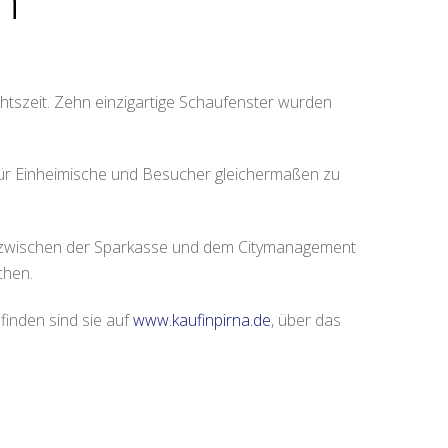
n
chtszeit. Zehn einzigartige Schaufenster wurden
t für Einheimische und Besucher gleichermaßen zu
t zwischen der Sparkasse und dem Citymanagement
chen.
finden sind sie auf
www.kaufinpirna.de
, über das