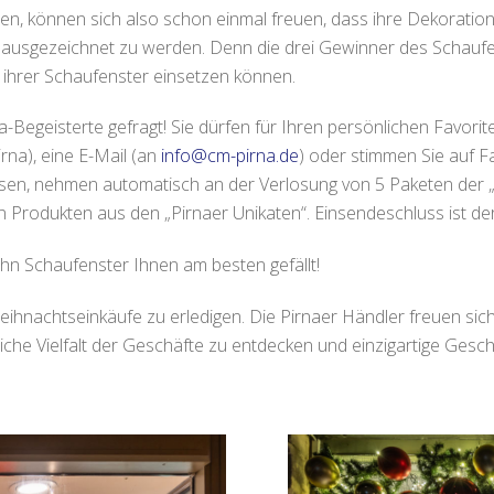
aben, können sich also schon einmal freuen, dass ihre Dekorati
er ausgezeichnet zu werden. Denn die drei Gewinner des Schauf
 ihrer Schaufenster einsetzen können.
na-Begeisterte gefragt! Sie dürfen für Ihren persönlichen Favori
na), eine E-Mail (an
info@cm-pirna.de
) oder stimmen Sie auf F
assen, nehmen automatisch an der Verlosung von 5 Paketen der „
on Produkten aus den „Pirnaer Unikaten“. Einsendeschluss ist de
hn Schaufenster Ihnen am besten gefällt!
Weihnachtseinkäufe zu erledigen. Die Pirnaer Händler freuen sic
liche Vielfalt der Geschäfte zu entdecken und einzigartige Gesch