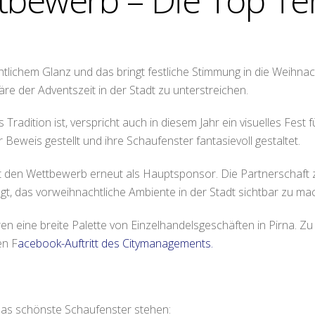
tbewerb – Die Top Te
chtlichem Glanz und das bringt festliche Stimmung in die Weihna
e der Adventszeit in der Stadt zu unterstreichen.
Tradition ist, verspricht auch in diesem Jahr ein visuelles Fes
 Beweis gestellt und ihre Schaufenster fantasievoll gestaltet.
t den Wettbewerb erneut als Hauptsponsor. Die Partnerschaf
rägt, das vorweihnachtliche Ambiente in der Stadt sichtbar zu ma
 eine breite Palette von Einzelhandelsgeschäften in Pirna. Zu 
n F
acebook-Auftritt des Citymanagements.
 das schönste Schaufenster stehen: