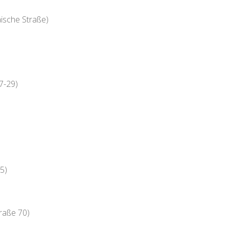
ische Straße)
7-29)
5)
raße 70)