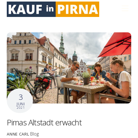
Skip
Men
to
content
3
JUNI
2021
Pirnas Altstadt erwacht
Blog
ANNE CARL