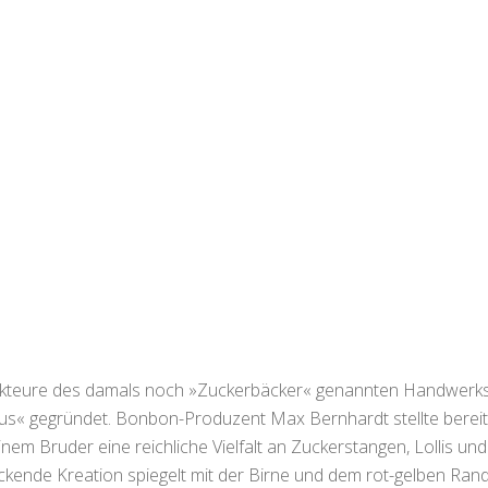
 Akteure des damals noch »Zuckerbäcker« genannten Handwerks
s« gegründet. Bonbon-Produzent Max Bernhardt stellte bereit
inem Bruder eine reichliche Vielfalt an Zuckerstangen, Lollis u
ckende Kreation spiegelt mit der Birne und dem rot-gelben Rand 