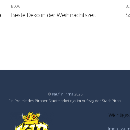
BLOG
B
a
Beste Deko in der Weihnachtszeit
S
©
Kauf in Pirna
2026
Ein Projekt des Pirnaer Stadtmarketings im Auftrag der Stadt Pirna.
Wichtiges
Impressu