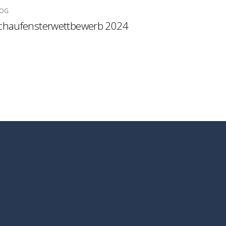
LOG
chaufensterwettbewerb 2024
m