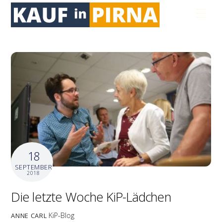
Skip
Men
to
content
18
SEPTEMBER
2018
Die letzte Woche KiP-Lädchen
KiP-Blog
ANNE CARL