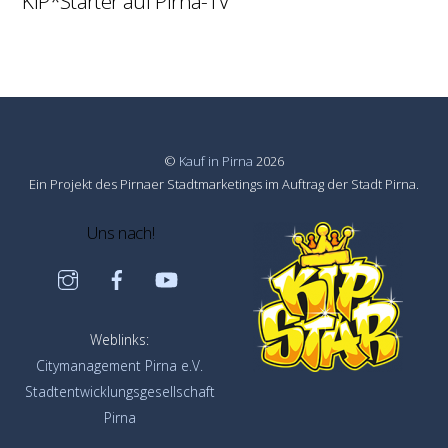
KiP*Starter auf Pirna-TV
©
Kauf in Pirna
2026
Ein Projekt des Pirnaer Stadtmarketings im Auftrag der Stadt Pirna.
Uns nach!
Instagram
Facebook
YouTube
Weblinks:
Citymanagement Pirna e.V.
Stadtentwicklungsgesellschaft
Pirna