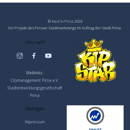
©
Kauf in Pirna
2026
Ein Projekt des Pirnaer Stadtmarketings im Auftrag der Stadt Pirna.
Uns nach!
Instagram
Facebook
YouTube
Weblinks:
Citymanagement Pirna e.V.
Stadtentwicklungsgesellschaft
Pirna
Wichtiges
Impressum